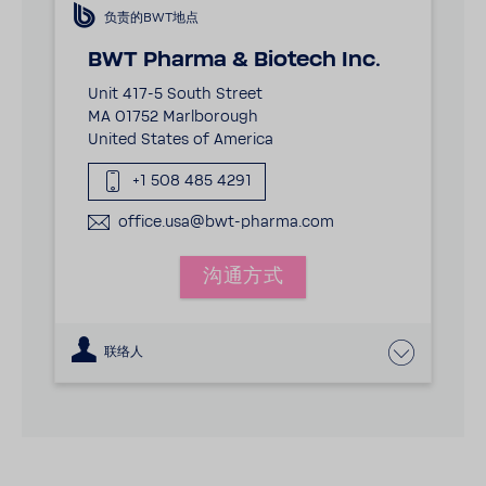
负责的BWT地点
BWT Pharma & Biotech Inc.
Unit 417-5 South Street
MA 01752 Marlborough
United States of America
+1 508 485 4291
office.usa@bwt-pharma.com
沟通方式
联络人