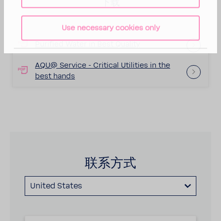
下载
Use necessary cookies only
Purified Water in Best Quality
AQU@ Service - Critical Utilities in the
best hands
联系方式
United States