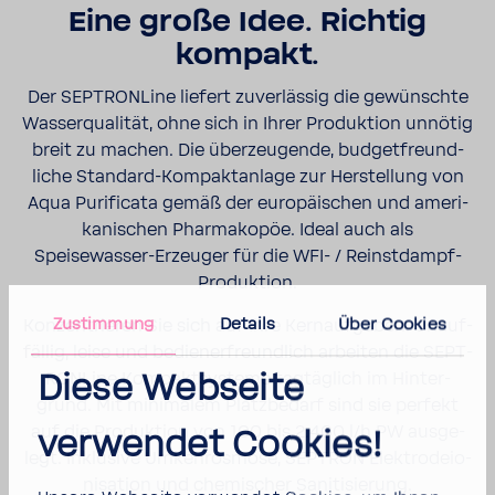
Eine große Idee. Richtig
kompakt.
Der SEPT­RON­Line liefert zuver­lässig die gewünschte
Wasser­qua­lität, ohne sich in Ihrer Produk­tion unnötig
breit zu machen. Die über­zeu­gende, budget­freund­
liche Standard-​Kompaktanlage zur Herstel­lung von
Aqua Puri­fi­cata gemäß der euro­päi­schen und ameri­
ka­ni­schen Phar­ma­kopöe. Ideal auch als
Speisewasser-​Erzeuger für die WFI- / Reinstdampf-​
Produktion.
Zustim­mung
Details
Über Cookies
Konzen­trieren Sie sich auf Ihre Kern­auf­gaben. Unauf­
fällig, leise und bedie­ner­freund­lich arbeiten die SEPT­
RON­Line Kompakt­sys­teme tagtäg­lich im Hinter­
Diese Webseite
grund. Mit mini­malem Platz­be­darf sind sie perfekt
auf die Produk­tion von 100 bis 2.400 l/h PW ausge­
verwendet Cookies!
legt. Inklu­sive Umkehr­os­mose, SEPTRON Elek­tro­de­io­
ni­sa­tion und chemi­scher Sani­ti­sie­rung.