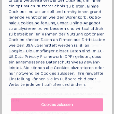
Unsere Webseite verwendet Cookies, um Ihnen
ein opti­males Nutzer­er­lebnis zu bieten. Einige
Cookies sind essen­ziell und ermög­li­chen grund­
le­gende Funk­tionen wie den Waren­korb. Optio­
nale Cookies helfen uns, unser Online-​Angebot
AQU@Service für AP-​Systeme
zu analy­sieren, zu verbes­sern und wirt­schaft­lich
Maxi­male Sicher­heit, Zuver­läs­sig­keit und Wert­
zu betreiben. Im Rahmen der Nutzung optio­naler
erhalt in produk­ti­ons­kri­ti­schen Anwen­dungen
Cookies können Daten an Firmen aus Dritt­staaten
erreicht man durch hoch­wer­tige Anlagen, präven­
wie den USA über­mit­telt werden (z. B. an
Google). Die Empfänger dieser Daten sind im EU-
tiven Service und intel­li­gentes Ersatz­teil­ma­nage­
US Data Privacy Frame­work (DPF) gelistet, dass
ment.
ein ange­mes­senes Daten­schutz­ni­veau gewähr­
leistet. Sie können
alle Cookies akzep­tieren
oder
Durch den geplanten AQU@Service mit dem
nur notwen­dige Cookies
zulassen. Ihre gewählte
Austausch aller Verschleiß­teile, doku­men­tierte
Einstel­lung können Sie im Fußbe­reich dieser
Kali­brie­rung der Sensoren und Wechsel aller Dich­
Website jeder­zeit aufrufen und ändern.
tungen und Membrane ist man im Betrieb, bei
Audits und Inspek­tionen mit BWT auf der sicheren
Seite.
Cookies zulassen
AQU@Services entde­cken