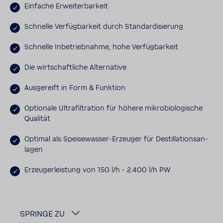
Einfache Erwei­ter­bar­keit
Schnelle Verfüg­bar­keit durch Stan­dar­di­sie­rung
Schnelle Inbe­trieb­nahme, hohe Verfüg­bar­keit
Die wirt­schaft­liche Alter­na­tive
Ausge­reift in Form & Funk­tion
Optio­nale Ultra­fil­tra­tion für höhere mikro­bio­lo­gi­sche
Qualität
Optimal als Speisewasser-​Erzeuger für Destil­la­ti­ons­an­
lagen
Erzeu­ger­leis­tung von 150 l/h - 2.400 l/h PW
SPRINGE ZU