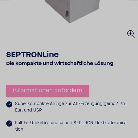
SEPT­RON­Line
Die kompakte und wirt­schaft­liche Lösung.
Infor­ma­tionen anfor­dern
Super­kom­pakte Anlage zur AP-​Erzeugung gemäß Ph.
Eur. und USP
Full-​Fit Umkehr­os­mose und SEPTRON Elek­tro­de­io­ni­sa­
tion