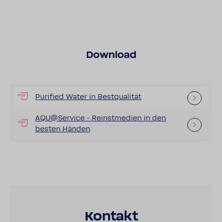
Down­load
Puri­fied Water in Best­qua­lität
AQU@Service - Reinst­me­dien in den
besten Händen
Kontakt