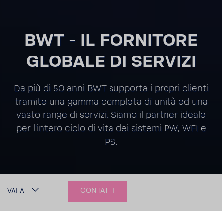
BWT - IL FORNI­TORE
GLOBALE DI SERVIZI
Da più di 50 anni BWT supporta i propri clienti
tramite una gamma completa di unità ed una
vasto range di servizi. Siamo il partner ideale
per l'in­tero ciclo di vita dei sistemi PW, WFI e
PS.
CONTATTI
VAI A